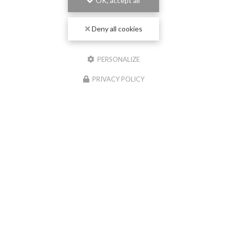
OK, accept all
Email
Deny all cookies
Téléphone
PERSONALIZE
Message
PRIVACY POLICY
J'autorise ce site à conserver l'ensemble des données transmises dans ce
formulaire pour faciliter le suivi et le traitement de ma demande.
(Aucune
exploitation commerciale ne sera faite des données conservées. Voir notre
politique de
confidentialité
)