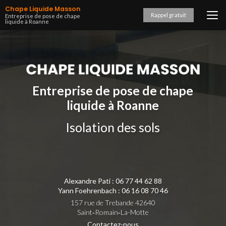
Aller
Chape Liquide Masson
au
Rappel gratuit
Entreprise de pose de chape
liquide à Roanne
contenu
principal
Entreprise de pose de chape
liquide à Roanne
Isolation des sols
Alexandre Pati :
06 77 44 62 88
Yann Foehrenbach :
06 16 08 70 46
157 rue de Trebande 42640
Saint‑Romain‑La-Motte
Contactez-nous