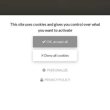
This site uses cookies and gives you control over what
you want to activate
OK, accept all
Deny all cookies
Alexandre Pati :
06 77 44 62 88
PERSONALIZE
Yann Foehrenbach :
06 16 08 70 46
157 rue de Trebande 42640
PRIVACY POLICY
Saint‑Romain‑La-Motte
Contactez-nous