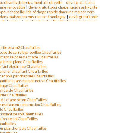
quide anhydrite ou ciment a la clayette
|
devis gratuit pour
anne rénovation
|
devis gratuit pour chape liquide anhydrite
 pour chape liquide séchage rapide dans une maison vers
t dans maison en construction à nontagny
|
devis gratuit pour
ide Thermio + sur plancher chauffant hydraulique en Saone
our chape liquide anhydrite à st germain laval
|
devis gratuit
olation de sol à Roanne
|
devis gratuit pour chape liquide
is de chape liquide mr masson à montagny
|
Réalisation et
on à Roanne
rite prix m2 Chauffailles
pose de carrelage scellée Chauffailles
ntreprise pose de chape Chauffailles
dalle non plane Chauffailles
ffant électrique Chauffailles
lancher chauffant Chauffailles
her bois par chapiste Chauffailles
chauffant dans maison neuve Chauffailles
 chape Chauffailles
 liquide Chauffailles
rite Chauffailles
 de chape béton Chauffailles
s maison en construction Chauffailles
te Chauffailles
 isolant de sol Chauffailles
tion de sol Chauffailles
auffailles
ur plancher bois Chauffailles
hauffailles