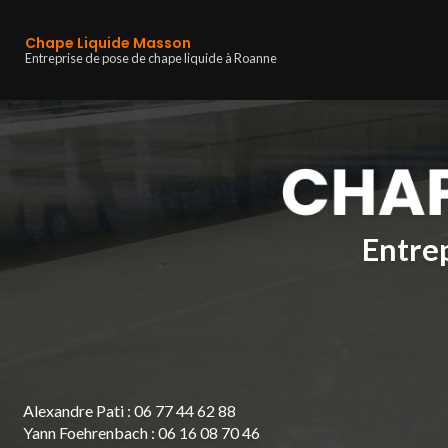
Navigation principa
Aller
au
Chape Liquide Masson
contenu
Entreprise de pose de chape liquide à Roanne
principal
Entrep
Alexandre Pati :
06 77 44 62 88
Yann Foehrenbach :
06 16 08 70 46