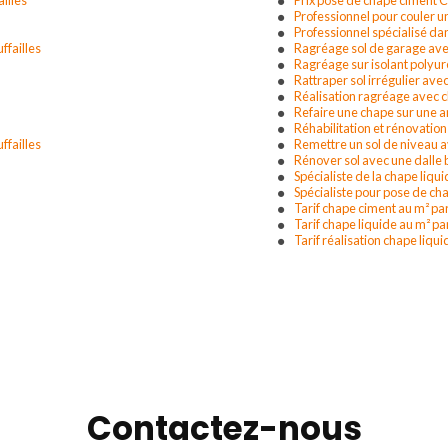
Professionnel pour couler u
Professionnel spécialisé dan
ffailles
Ragréage sol de garage avec
Ragréage sur isolant polyur
Rattraper sol irrégulier ave
Réalisation ragréage avec c
Refaire une chape sur une a
Réhabilitation et rénovatio
ffailles
Remettre un sol de niveau a
Rénover sol avec une dalle 
Spécialiste de la chape liqu
Spécialiste pour pose de ch
Tarif chape ciment au m² par
Tarif chape liquide au m² pa
Tarif réalisation chape liq
Contactez-nous