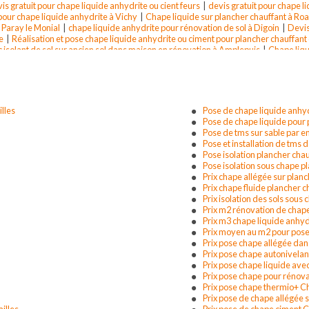
is gratuit pour chape liquide anhydrite ou cient feurs
|
devis gratuit pour chape li
 pour chape liquide anhydrite à Vichy
|
Chape liquide sur plancher chauffant à Ro
à Paray le Monial
|
chape liquide anhydrite pour rénovation de sol à Digoin
|
Devis
e
|
Réalisation et pose chape liquide anhydrite ou ciment pour plancher chauffan
 isolant de sol sur ancien sol dans maison en rénovation à Amplepuis
|
Chape liqu
sse
|
devis gratuit pour chape liquide anhydrite à paray le monial
|
devis gratuit p
 gratuit pour chape liquide anhydrite ou ciment montbrison
|
Devis gratuit pour is
ide anhydrite à tarare
|
devis gratuit pour chape liquide anhydrite à Roanne
|
dev
 liquide anhydrite ou ciment pour plancher chauffant dans maison en constructi
lles
Pose de chape liquide anhyd
Pose de chape liquide pour 
Pose de tms sur sable par e
Pose et installation de tms 
Pose isolation plancher chau
Pose isolation sous chape p
Prix chape allégée sur planc
Prix chape fluide plancher 
Prix isolation des sols sous
Prix m2 rénovation de chape
Prix m3 chape liquide anhyd
Prix moyen au m2 pour pose
Prix pose chape allégée dan
Prix pose chape autonivelan
Prix pose chape liquide avec
Prix pose chape pour rénova
Prix pose chape thermio+ Ch
Prix pose de chape allégée s
illes
Prix pose de chape ciment C