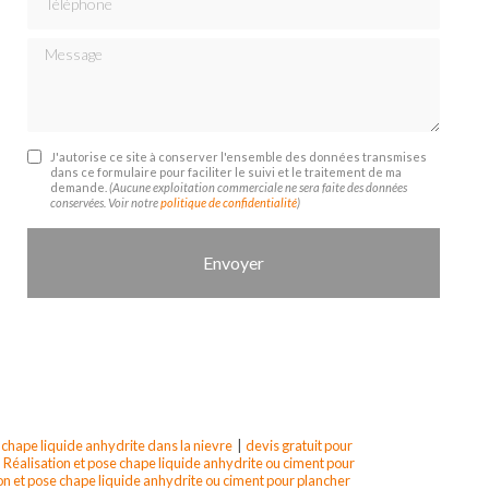
Message
J'autorise ce site à conserver l'ensemble des données transmises
dans ce formulaire pour faciliter le suivi et le traitement de ma
demande.
(Aucune exploitation commerciale ne sera faite des données
conservées. Voir notre
politique de confidentialité
)
 chape liquide anhydrite dans la nievre
|
devis gratuit pour
|
Réalisation et pose chape liquide anhydrite ou ciment pour
on et pose chape liquide anhydrite ou ciment pour plancher