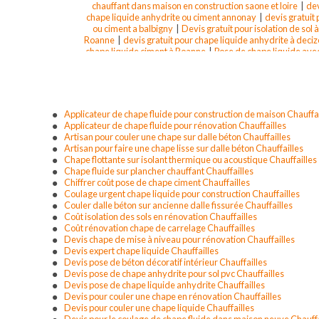
chauffant dans maison en construction saone et loire
|
dev
chape liquide anhydrite ou ciment annonay
|
devis gratuit
ou ciment a balbigny
|
Devis gratuit pour isolation de sol 
Roanne
|
devis gratuit pour chape liquide anhydrite à deciz
chape liquide ciment à Roanne
|
Pose de chape liquide avec
et Loire
|
devis gratuit pour chape liquide anhydrite à lapali
pour chape liquide anhydrite ou ciment ardeche
|
devis
anhydrite à bourg de thisy
|
devis gratuit pour chape liqu
pose chape
Applicateur de chape fluide pour construction de maison Chauffai
Applicateur de chape fluide pour rénovation Chauffailles
Artisan pour couler une chape sur dalle béton Chauffailles
Artisan pour faire une chape lisse sur dalle béton Chauffailles
Chape flottante sur isolant thermique ou acoustique Chauffailles
Chape fluide sur plancher chauffant Chauffailles
Chiffrer coût pose de chape ciment Chauffailles
Coulage urgent chape liquide pour construction Chauffailles
Couler dalle béton sur ancienne dalle fissurée Chauffailles
Coût isolation des sols en rénovation Chauffailles
Coût rénovation chape de carrelage Chauffailles
Devis chape de mise à niveau pour rénovation Chauffailles
Devis expert chape liquide Chauffailles
Devis pose de béton décoratif intérieur Chauffailles
Devis pose de chape anhydrite pour sol pvc Chauffailles
Devis pose de chape liquide anhydrite Chauffailles
Devis pour couler une chape en rénovation Chauffailles
Devis pour couler une chape liquide Chauffailles
Devis pour le coulage de chape fluide dans maison neuve Chauffa