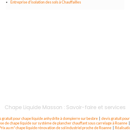
Entreprise d'isolation des sols à Chauffailles
Chape Liquide Masson : Savoir-faire et services
s gratuit pour chape liquide anhydrite à dompierre sur besbre
|
devis gratuit pour
ose de chape liquide sur système de plancher chauffant sous carrelage à Roanne
Prix au m² chape liquide rénovation de sol industriel proche de Roanne
|
Réalisati