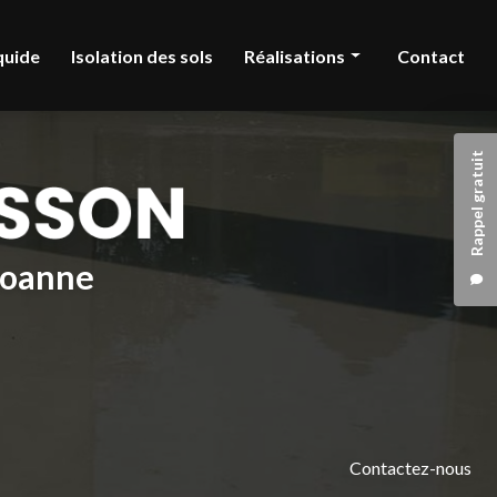
quide
Isolation des sols
Réalisations
Contact
Chape liquide
Rappel gratuit
Isolation des sols
 Roanne
Contactez-nous