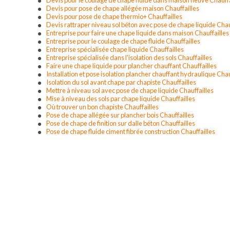
Devis pour pose de chape allégée maison Chauffailles
Devis pour pose de chape thermio+ Chauffailles
Devis rattraper niveau sol béton avec pose de chape liquide Chau
Entreprise pour faire une chape liquide dans maison Chauffailles
Entreprise pour le coulage de chape fluide Chauffailles
Entreprise spécialisée chape liquide Chauffailles
Entreprise spécialisée dans l'isolation des sols Chauffailles
Faire une chape liquide pour plancher chauffant Chauffailles
Installation et pose isolation plancher chauffant hydraulique Chau
Isolation du sol avant chape par chapiste Chauffailles
Mettre à niveau sol avec pose de chape liquide Chauffailles
Mise à niveau des sols par chape liquide Chauffailles
Où trouver un bon chapiste Chauffailles
Pose de chape allégée sur plancher bois Chauffailles
Pose de chape de finition sur dalle béton Chauffailles
Pose de chape fluide ciment fibrée construction Chauffailles