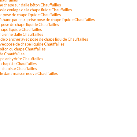
ne chape sur dalle béton Chauffailles
s le coulage de la chape fluide Chauffailles
 pose de chape liquide Chauffailles
éthane par entreprise pose de chape liquide Chauffailles
c pose de chape liquide Chauffailles
hape liquide Chauffailles
ncienne dalle Chauffailles
n de plancher avec pose de chape liquide Chauffailles
vec pose de chape liquide Chauffailles
béton ou chape Chauffailles
ide Chauffailles
ape anhydrite Chauffailles
 chapiste Chauffailles
r chapiste Chauffailles
uide dans maison neuve Chauffailles