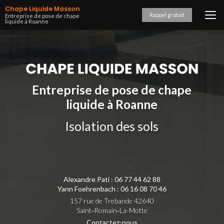
Aller
Chape Liquide Masson
au
Rappel gratuit
Entreprise de pose de chape
liquide à Roanne
contenu
principal
Entreprise de pose de chape
liquide à Roanne
Isolation des sols
Alexandre Pati :
06 77 44 62 88
Yann Foehrenbach :
06 16 08 70 46
157 rue de Trebande 42640
Saint‑Romain‑La-Motte
Contactez-nous