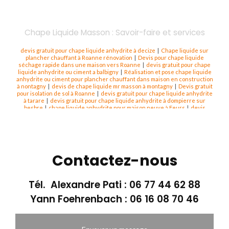
Chape Liquide Masson : Savoir-faire et services
devis gratuit pour chape liquide anhydrite à decize
|
Chape liquide sur
plancher chauffant à Roanne rénovation
|
Devis pour chape liquide
séchage rapide dans une maison vers Roanne
|
devis gratuit pour chape
liquide anhydrite ou ciment a balbigny
|
Réalisation et pose chape liquide
anhydrite ou ciment pour plancher chauffant dans maison en construction
à nontagny
|
devis de chape liquide mr masson à montagny
|
Devis gratuit
pour isolation de sol à Roanne
|
devis gratuit pour chape liquide anhydrite
à tarare
|
devis gratuit pour chape liquide anhydrite à dompierre sur
besbre
|
chape liquide anhydrite pour maison neuve à Feurs
|
devis
gratuit pour chape liquide anhydrite ou cient feurs
|
devis gratuit pour
chape liquide anhydrite ou ciment a la clayette
|
Réalisation et pose chape
liquide anhydrite ou ciment pour plancher chauffant dans maison en
construction à Roanne
|
devis gratuit pour chape liquide ciment à Roanne
|
Réalisation et pose chape liquide anhydrite ou ciment pour plancher
chauffant dans maison en construction saone et loire
|
Pose de chape
Contactez-nous
liquide avec isolant de sol sur ancien sol dans maison en rénovation à
Amplepuis
|
devis gratuit pour chape liquide anhydrite à paray le monial
|
devis gratuit pour chape liquide anhydrite dans la nievre
|
devis gratuit
pour chape liquide anhydrite ou ciment ardeche
|
Chape liquide Thermio
Tél. Alexandre Pati :
06 77 44 62 88
+ sur plancher chauffant hydraulique en Saone et Loire
|
devis gratuit
pour chape liquide anhydrite à Roanne
|
Entreprise pour la pose de chape
Yann Foehrenbach :
06 16 08 70 46
liquide sur système de plancher chauffant sous carrelage à Roanne
|
devis gratuit pour chape liquide anhydrite à lapalisse
|
devis gratuit pour
chape liquide anhydrite à montagny
|
devis gratuit pour chape liquide
anhydrite ou ciment annonay
|
Réalisation et pose chape liquide anhydrite