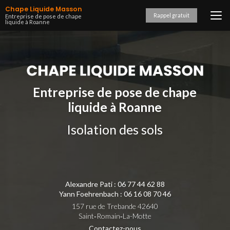
Aller
Chape Liquide Masson
au
Rappel gratuit
Entreprise de pose de chape
liquide à Roanne
contenu
principal
Entreprise de pose de chape
liquide à Roanne
Isolation des sols
Alexandre Pati :
06 77 44 62 88
Yann Foehrenbach :
06 16 08 70 46
157 rue de Trebande 42640
Saint‑Romain‑La-Motte
Contactez-nous