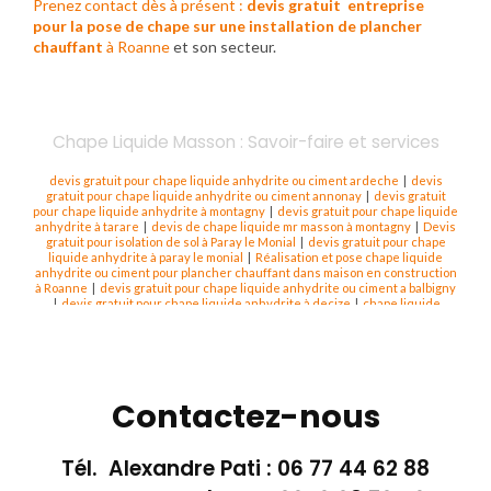
Prenez contact dès à présent :
devis gratuit
entreprise
pour la pose de chape sur une installation de plancher
chauffant
à Roanne
et son secteur.
Chape Liquide Masson : Savoir-faire et services
devis gratuit pour chape liquide anhydrite ou ciment ardeche
|
devis
gratuit pour chape liquide anhydrite ou ciment annonay
|
devis gratuit
pour chape liquide anhydrite à montagny
|
devis gratuit pour chape liquide
anhydrite à tarare
|
devis de chape liquide mr masson à montagny
|
Devis
gratuit pour isolation de sol à Paray le Monial
|
devis gratuit pour chape
liquide anhydrite à paray le monial
|
Réalisation et pose chape liquide
anhydrite ou ciment pour plancher chauffant dans maison en construction
à Roanne
|
devis gratuit pour chape liquide anhydrite ou ciment a balbigny
|
devis gratuit pour chape liquide anhydrite à decize
|
chape liquide
anhydrite pour rénovation de sol à Digoin
|
devis gratuit pour chape
liquide ciment à Roanne
|
Réalisation et pose chape liquide anhydrite ou
ciment pour plancher chauffant dans maison en construction à nontagny
|
devis gratuit pour chape liquide anhydrite à Vichy
|
devis gratuit pour
chape liquide anhydrite à lapalisse
|
devis gratuit pour chape liquide
anhydrite à Roanne
|
Devis gratuit pour isolation de sol à Roanne
|
Contactez-nous
Réalisation et pose chape liquide anhydrite ou ciment pour plancher
chauffant dans maison en construction à vichy
|
Chape liquide sur
plancher chauffant à Roanne rénovation
|
devis gratuit pour chape liquide
anhydrite ou cient feurs
|
Chape liquide Thermio + sur plancher chauffant
Tél. Alexandre Pati :
06 77 44 62 88
hydraulique en Saone et Loire
|
Entreprise pour la pose de chape liquide
sur système de plancher chauffant sous carrelage à Roanne
|
devis