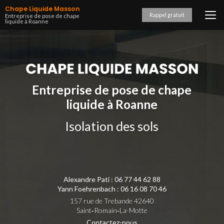
Aller
Chape Liquide Masson
au
Rappel gratuit
Entreprise de pose de chape
liquide à Roanne
contenu
principal
Entreprise de pose de chape
liquide à Roanne
Isolation des sols
Alexandre Pati :
06 77 44 62 88
Yann Foehrenbach :
06 16 08 70 46
157 rue de Trebande 42640
Saint‑Romain‑La-Motte
Contactez-nous