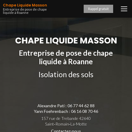
Aller
Chape Liquide Masson
au
Rappel gratuit
Entreprise de pose de chape
liquide à Roanne
contenu
principal
Entreprise de pose de chape
liquide à Roanne
Isolation des sols
Alexandre Pati :
06 77 44 62 88
Yann Foehrenbach :
06 16 08 70 46
157 rue de Trebande 42640
Saint‑Romain‑La-Motte
Contactez-nous