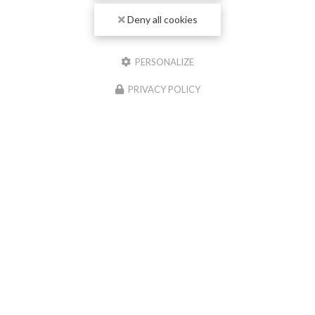
Deny all cookies
Téléphone
Message
PERSONALIZE
PRIVACY POLICY
J'autorise ce site à conserver l'ensemble des données transmises dans ce
formulaire pour faciliter le suivi et le traitement de ma demande.
(Aucune
exploitation commerciale ne sera faite des données conservées. Voir notre
politique de
confidentialité
)