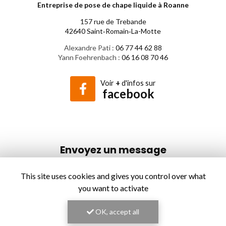
Entreprise de pose de chape liquide à Roanne
157 rue de Trebande
42640 Saint‑Romain‑La-Motte
Alexandre Pati :
06 77 44 62 88
Yann Foehrenbach :
06 16 08 70 46
Voir
+
d'infos sur
facebook
Envoyez un message
Nom Prénom
This site uses cookies and gives you control over what
you want to activate
Société
OK, accept all
Email