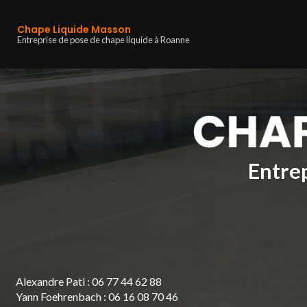
Navigation principa
Aller
au
Chape Liquide Masson
contenu
Entreprise de pose de chape liquide à Roanne
principal
Entrep
Alexandre Pati :
06 77 44 62 88
Yann Foehrenbach :
06 16 08 70 46