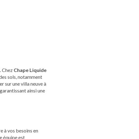
e. Chez
Chape Liquide
n des sols, notamment
r sur une villa neuve à
garantissant ainsi une
e à vos besoins en
e équipe est