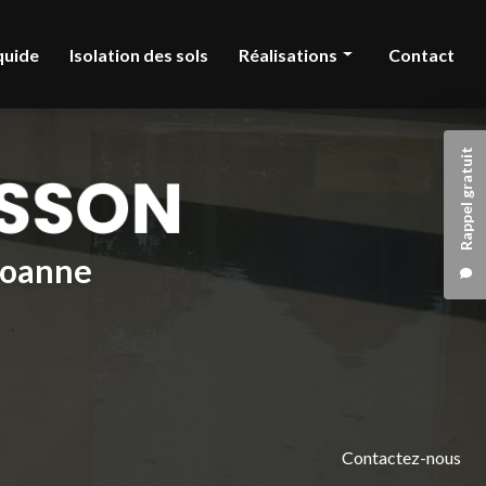
quide
Isolation des sols
Réalisations
Contact
Chape liquide
Rappel gratuit
Isolation des sols
 Roanne
Contactez-nous