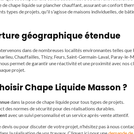
e de chape liquide sur plancher chauffant, assurant un confort the
nts types de projets, qu'il s'agisse de maisons individuelles, de bât
rture géographique étendue
ntervenons dans de nombreuses localités environnantes telles que 
arlieu, Chauffailles, Thizy, Feurs, Saint-Germain-Laval, Paray-le-Mo
ous permet de garantir une réactivité et une proximité avec nos cli
haque projet.
hoisir Chape Liquide Masson ?
nnue
dans la pose de chape liquide pour tous types de projets.
ct des normes de sécurité pour des réalisations durables.
ent
avec un suivi personnalisé et un service après-vente attentif.
evis ou pour discuter de votre projet, n'hésitez pas à nous contac
ns la réalisation de vos travaux. Cliquez ici pour une
demande de 