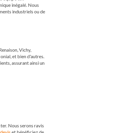
rmique inégalé. Nous
iments industriels ou de
Renaison, Vichy,
nial, et bien d'autres.
ents, assurant ainsi un
ter. Nous serons ravis
devis
et bénéficiez de