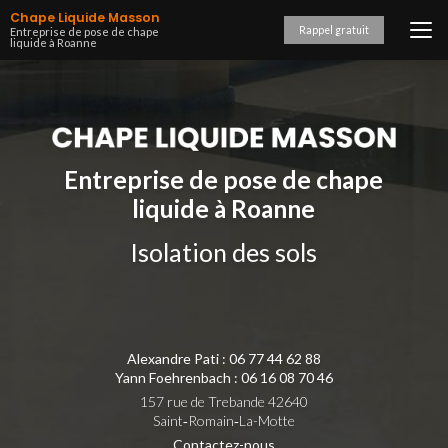
Aller
Chape Liquide Masson
au
Rappel gratuit
Entreprise de pose de chape
liquide à Roanne
contenu
principal
Entreprise de pose de chape
liquide à Roanne
Isolation des sols
Alexandre Pati :
06 77 44 62 88
Yann Foehrenbach :
06 16 08 70 46
157 rue de Trebande 42640
Saint‑Romain‑La-Motte
Contactez-nous