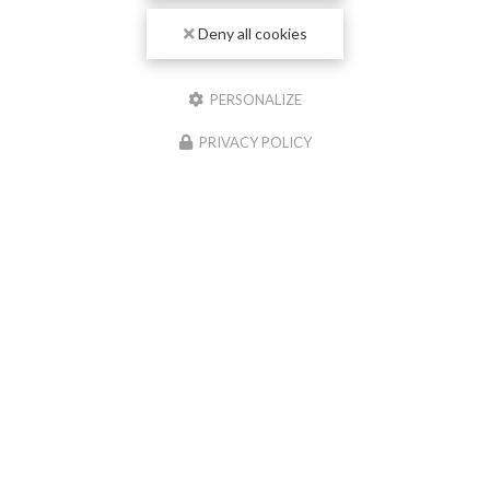
Deny all cookies
Envoyez un message
PERSONALIZE
Nom Prénom
PRIVACY POLICY
Société
Email
Téléphone
Message
J'autorise ce site à conserver l'ensemble des données transmises dans ce
formulaire pour faciliter le suivi et le traitement de ma demande.
(Aucune