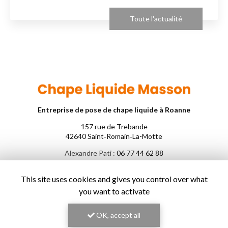
Toute l'actualité
Entreprise de pose de chape liquide à Roanne
157 rue de Trebande
42640 Saint‑Romain‑La-Motte
Alexandre Pati :
06 77 44 62 88
Yann Foehrenbach :
06 16 08 70 46
This site uses cookies and gives you control over what
Voir
+
d'infos sur
you want to activate
facebook
OK, accept all