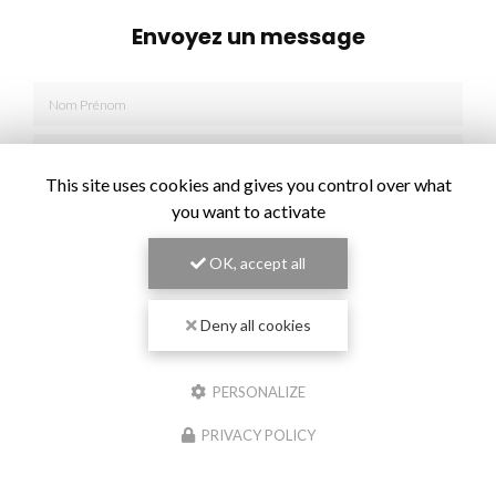
Envoyez un message
Nom Prénom
Société
This site uses cookies and gives you control over what
Email
you want to activate
Téléphone
OK, accept all
Message
Deny all cookies
PERSONALIZE
PRIVACY POLICY
J'autorise ce site à conserver l'ensemble des données transmises dans ce
formulaire pour faciliter le suivi et le traitement de ma demande.
(Aucune
exploitation commerciale ne sera faite des données conservées. Voir notre
politique de
confidentialité
)