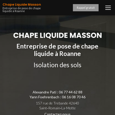
Aller
Chape Liquide Masson
au
Rappel gratuit
Entreprise de pose de chape
liquide à Roanne
contenu
principal
Entreprise de pose de chape
liquide à Roanne
Isolation des sols
Alexandre Pati :
06 77 44 62 88
Yann Foehrenbach :
06 16 08 70 46
157 rue de Trebande 42640
Saint‑Romain‑La-Motte
Contactez-nous