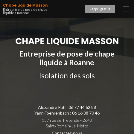
Aller
Chape Liquide Masson
au
Rappel gratuit
Entreprise de pose de chape
liquide à Roanne
contenu
principal
Entreprise de pose de chape
liquide à Roanne
Isolation des sols
Alexandre Pati :
06 77 44 62 88
Yann Foehrenbach :
06 16 08 70 46
157 rue de Trebande 42640
Saint‑Romain‑La-Motte
Contactez-nous