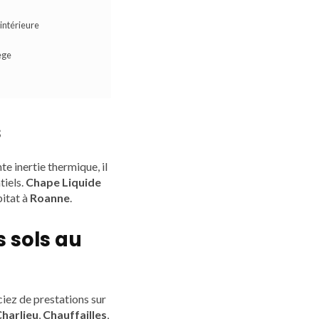
intérieure
ège
s
te inertie thermique, il
tiels.
Chape Liquide
bitat à
Roanne
.
s sols au
ciez de prestations sur
harlieu
,
Chauffailles
,