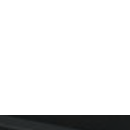
 chauffant sous carrelage à
n construction à Roanne