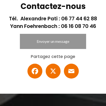
Saone et Loire
|
Entreprise pour la pose de chape liquide sur système de plancher
Contactez-nous
et pose chape liquide anhydrite ou ciment pour plancher chauffant dans maison e
Tél. Alexandre Pati :
06 77 44 62 88
Yann Foehrenbach :
06 16 08 70 46
Envoyer un message
Partagez cette page
Facebook
X
Email