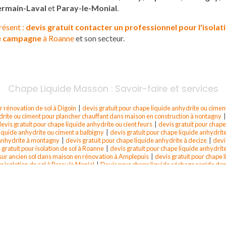
ermain-Laval
et
Paray-le-Monial
.
résent :
devis gratuit
contacter un professionnel pour l'isolat
de campagne
à Roanne
et son secteur.
Chape Liquide Masson : Savoir-faire et services
r rénovation de sol à Digoin
|
devis gratuit pour chape liquide anhydrite ou cime
drite ou ciment pour plancher chauffant dans maison en construction à nontagny
evis gratuit pour chape liquide anhydrite ou cient feurs
|
devis gratuit pour chape
liquide anhydrite ou ciment a balbigny
|
devis gratuit pour chape liquide anhydrite
 anhydrite à montagny
|
devis gratuit pour chape liquide anhydrite à decize
|
devi
gratuit pour isolation de sol à Roanne
|
devis gratuit pour chape liquide anhydrite
l sur ancien sol dans maison en rénovation à Amplepuis
|
devis gratuit pour chape 
r isolation de sol à Paray le Monial
|
Devis pour chape liquide séchage rapide da
liquide anhydrite ou ciment pour plancher chauffant dans maison en construction s
te ou ciment a la clayette
|
devis gratuit pour chape liquide anhydrite à dompierr
ite ou ciment ardeche
|
devis gratuit pour chape liquide anhydrite à tarare
|
devis
|
devis gratuit pour chape liquide anhydrite à bourg de thisy
|
devis gratuit pour c
 et pose chape liquide anhydrite ou ciment pour plancher chauffant dans maison e
tion de sol industriel proche de Roanne
|
Chape liquide sur plancher chauffant à
ison neuve à Feurs
|
devis de chape liquide mr masson à montagny
|
Chape liqui