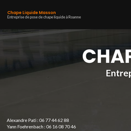
Navigation principa
Aller
au
Chape Liquide Masson
contenu
Entreprise de pose de chape liquide à Roanne
principal
Entrep
Alexandre Pati :
06 77 44 62 88
Yann Foehrenbach :
06 16 08 70 46