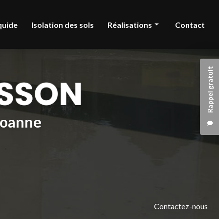
quide
Isolation des sols
Réalisations
Contact
Chape liquide
Rappel gratuit
Isolation des sols
 Roanne
Contactez-nous