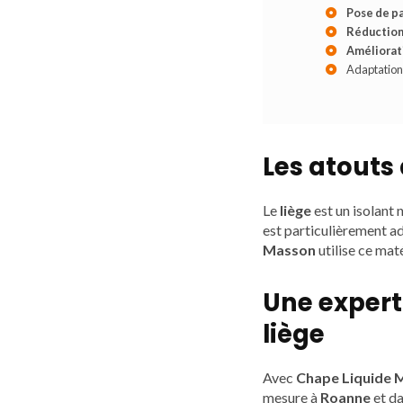
Pose de pa
Réduction
Améliorati
Adaptation
Les atouts 
Le
liège
est un isolant n
est particulièrement a
Masson
utilise ce mat
Une experti
liège
Avec
Chape Liquide 
mesure à
Roanne
et da