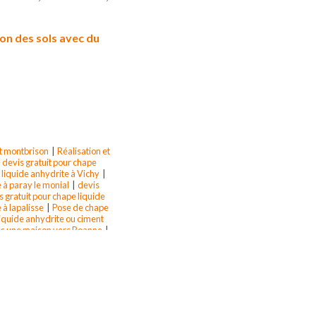
ion des sols avec du
nt montbrison
|
Réalisation et
|
devis gratuit pour chape
 liquide anhydrite à Vichy
|
 à paray le monial
|
devis
s gratuit pour chape liquide
 à lapalisse
|
Pose de chape
liquide anhydrite ou ciment
ns une maison vers Roanne
|
aone et loire
|
devis gratuit
e sur besbre
|
devis gratuit
 gratuit pour chape liquide
hape liquide anhydrite à st
n construction à vichy
|
Prix
 Roanne rénovation
|
chape
de Thermio + sur plancher