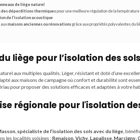
nneaux de liège naturel
 des déperditions thermiques
pour une meilleure régulation de la température 
on de l’isolation acoustique
 aux
maisons anciennes ou rénovations
grâce aux propriétés polyvalentes du li
du liège pour l’isolation des sol
aturel aux multiples qualités. Léger, résistant et doté d’une excellen
dapté aux maisons de campagne où confort et durabilité sont essen
ériau pour proposer des solutions efficaces et adaptées à votre ha
se régionale pour l'isolation de
Masson
,
spécialiste de l’isolation des sols avec du liège
, bénéfi
ns les localités voisines :
Renaison
,
Vichy
,
Lapalisse
,
Marcigny
,
C