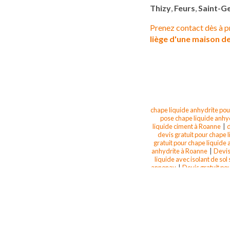
Thizy
,
Feurs
,
Saint-G
Prenez contact dès à p
liège d'une maison 
chape liquide anhydrite pou
pose chape liquide anhy
liquide ciment à Roanne
|
d
devis gratuit pour chape 
gratuit pour chape liquide
anhydrite à Roanne
|
Devis 
liquide avec isolant de so
annonay
|
Devis gratuit pou
Réalisation et pose chape 
pour chape liquide anhydri
pour chape liquide anhydr
anhydrite dans la nievre
germain laval
|
Réalisation
au m² chape liquide rénova
liquide anhydrite pour ma