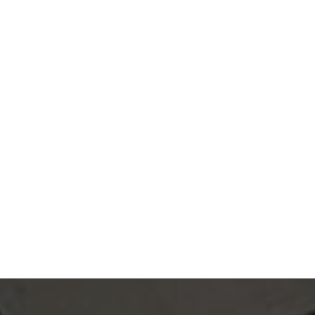
chauffant hydraulique en 
Roanne
|
Réalisation 