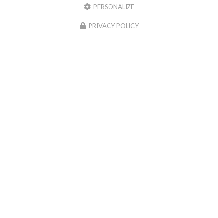
PERSONALIZE
Toute l'actualité
PRIVACY POLICY
Entreprise de pose de chape liquide à Roanne
157 rue de Trebande
42640 Saint‑Romain‑La-Motte
Alexandre Pati :
06 77 44 62 88
Yann Foehrenbach :
06 16 08 70 46
Voir
+
d'infos sur
facebook