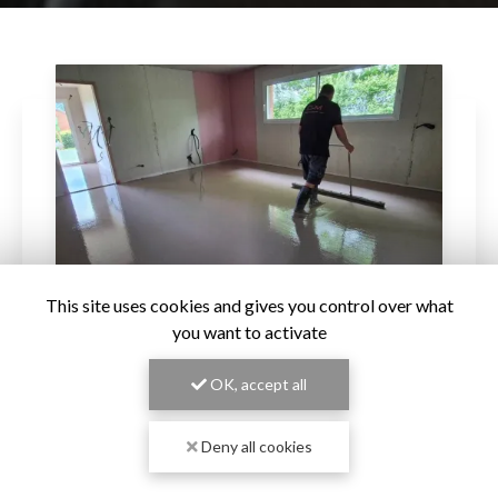
This site uses cookies and gives you control over what
you want to activate
04/06/2026
OK, accept all
Nouvelle réalisation chape liquide
anhydrite à Paray-le-Monial
Deny all cookies
Chape Liquide Masson
, spécialiste de la
pose de
chape liquide
et de l'
isolation des sols
, est fier
d'annoncer une nouvelle réalisation à Paray-le-…