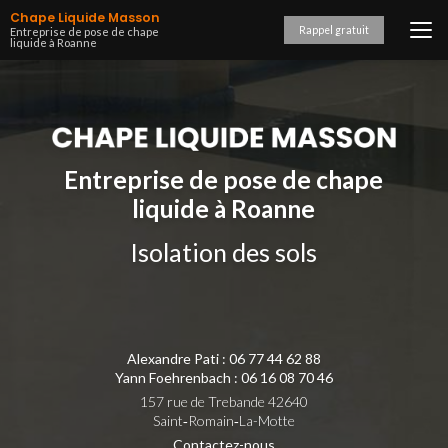
Aller
Chape Liquide Masson
au
Rappel gratuit
Entreprise de pose de chape
liquide à Roanne
contenu
principal
Entreprise de pose de chape
liquide à Roanne
Isolation des sols
Alexandre Pati :
06 77 44 62 88
Yann Foehrenbach :
06 16 08 70 46
157 rue de Trebande 42640
Saint‑Romain‑La-Motte
Contactez-nous