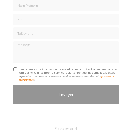
Nom Prénom
Email
Téléphone
Message
J'autorise ce site à conserver l'ensemble des données transmises dans ce
formulaire pour faciliter le suivi et le traitement de ma demande.
(Aucune
exploitation commerciale ne sera faite des données conservées. Voir notre
politique de
confidentialité
)
En savoir +