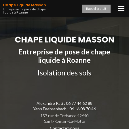
Aller
Chape Liquide Masson
au
Rappel gratuit
Entreprise de pose de chape
liquide à Roanne
contenu
principal
Entreprise de pose de chape
liquide à Roanne
Isolation des sols
Alexandre Pati :
06 77 44 62 88
Yann Foehrenbach :
06 16 08 70 46
157 rue de Trebande 42640
Saint‑Romain‑La-Motte
Contactez-nous