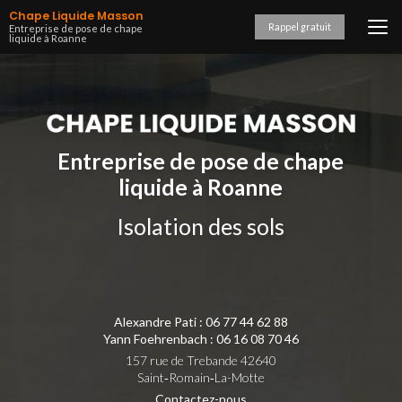
Aller
Chape Liquide Masson
au
Rappel gratuit
Entreprise de pose de chape
liquide à Roanne
contenu
principal
Entreprise de pose de chape
liquide à Roanne
Isolation des sols
Alexandre Pati :
06 77 44 62 88
Yann Foehrenbach :
06 16 08 70 46
157 rue de Trebande 42640
Saint‑Romain‑La-Motte
Contactez-nous