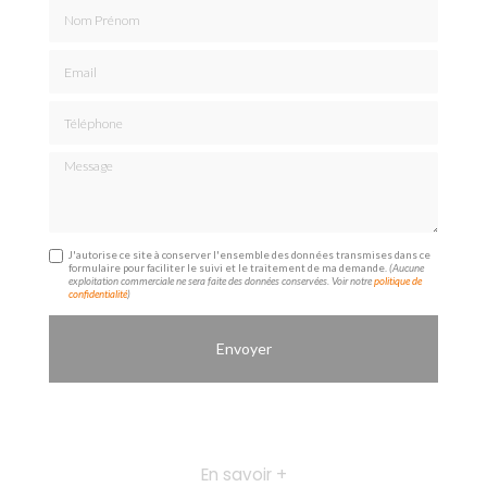
Nom Prénom
Email
Téléphone
Message
J'autorise ce site à conserver l'ensemble des données transmises dans ce
formulaire pour faciliter le suivi et le traitement de ma demande.
(Aucune
exploitation commerciale ne sera faite des données conservées. Voir notre
politique de
confidentialité
)
En savoir +