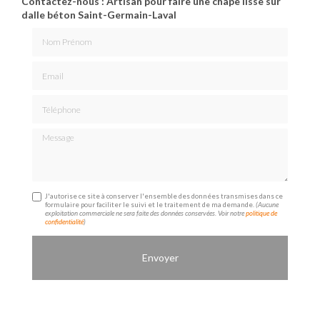
Contactez-nous : Artisan pour faire une chape lisse sur
dalle béton Saint-Germain-Laval
Nom Prénom
Email
Téléphone
Message
J'autorise ce site à conserver l'ensemble des données transmises dans ce
formulaire pour faciliter le suivi et le traitement de ma demande.
(Aucune
exploitation commerciale ne sera faite des données conservées. Voir notre
politique de
confidentialité
)