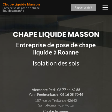
Aller
Chape Liquide Masson
au
Rappel gratuit
Entreprise de pose de chape
liquide à Roanne
contenu
principal
Entreprise de pose de chape
liquide à Roanne
Isolation des sols
Alexandre Pati :
06 77 44 62 88
Yann Foehrenbach :
06 16 08 70 46
157 rue de Trebande 42640
Saint‑Romain‑La-Motte
Contactez-nous