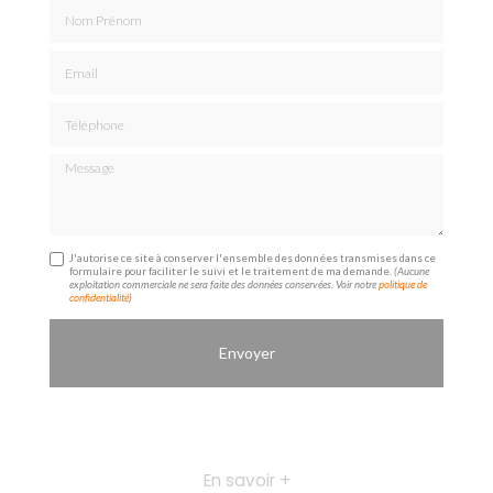
Nom Prénom
Email
Téléphone
Message
J'autorise ce site à conserver l'ensemble des données transmises dans ce
formulaire pour faciliter le suivi et le traitement de ma demande.
(Aucune
exploitation commerciale ne sera faite des données conservées. Voir notre
politique de
confidentialité
)
En savoir +