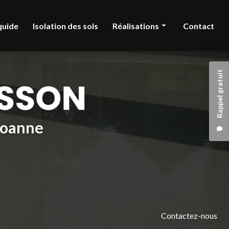
quide
Isolation des sols
Réalisations
Contact
Chape liquide
Rappel gratuit
Isolation des sols
 Roanne
Contactez-nous