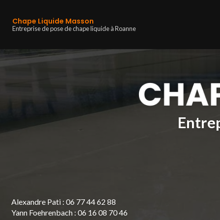
Navigation principa
Aller
au
Chape Liquide Masson
contenu
Entreprise de pose de chape liquide à Roanne
principal
Entrep
Alexandre Pati :
06 77 44 62 88
Yann Foehrenbach :
06 16 08 70 46