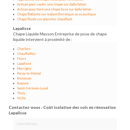
Artisan pour couler une chape sur dalle béton
Artisan pour faire une chape lisse sur dalle béton
Chape flottante sur isolant thermique ou acoustique
Chape fluide sur plancher chauffant
Lapalisse
Chape Liquide Masson Entreprise de pose de chape
liquide intervient à proximité de :
Charlieu
Chauffailles
Feurs
Lapalisse
Marcigny
Paray-le-Monial
Renaison
Roanne
Saint-Germain-Laval
Thizy
Vichy
Contactez-nous : Coût isolation des sols en rénovation
Lapalisse
Nom Prénom