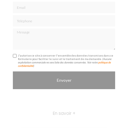
Email
Téléphone
Message
J'autorise ce site à conserver l'ensemble des données transmises dans ce
formulaire pour faciliter le suivi et le traitement de ma demande.
(Aucune
exploitation commerciale ne sera faite des données conservées. Voir notre
politique de
confidentialité
)
En savoir +