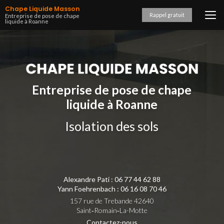
Aller
Chape Liquide Masson
au
Rappel gratuit
Entreprise de pose de chape
liquide à Roanne
contenu
principal
Entreprise de pose de chape
liquide à Roanne
Isolation des sols
Alexandre Pati :
06 77 44 62 88
Yann Foehrenbach :
06 16 08 70 46
157 rue de Trebande 42640
Saint‑Romain‑La-Motte
Contactez-nous