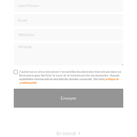
Nom Prénom
Email
Téléphone
Message
J'autorise ce site à conserver l'ensemble des données transmises dans ce
formulaire pour faciliter le suivi et le traitement de ma demande.
(Aucune
exploitation commerciale ne sera faite des données conservées. Voir notre
politique de
confidentialité
)
En savoir +