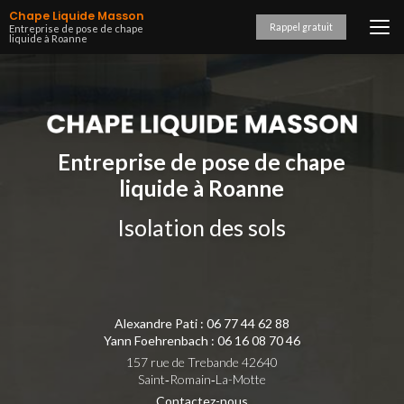
Aller
Chape Liquide Masson
au
Rappel gratuit
Entreprise de pose de chape
liquide à Roanne
contenu
principal
Entreprise de pose de chape
liquide à Roanne
Isolation des sols
Alexandre Pati :
06 77 44 62 88
Yann Foehrenbach :
06 16 08 70 46
157 rue de Trebande 42640
Saint‑Romain‑La-Motte
Contactez-nous