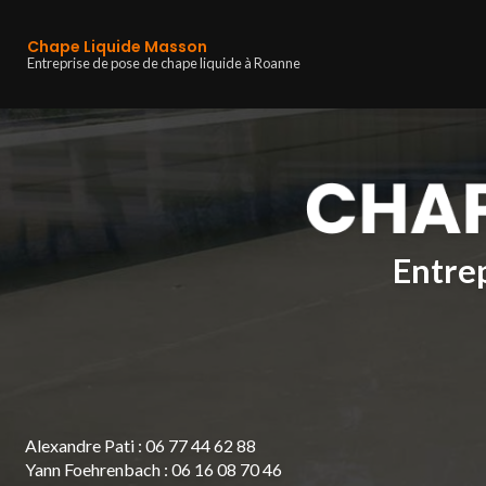
Navigation principa
Aller
au
Chape Liquide Masson
contenu
Entreprise de pose de chape liquide à Roanne
principal
Entrep
Alexandre Pati :
06 77 44 62 88
Yann Foehrenbach :
06 16 08 70 46