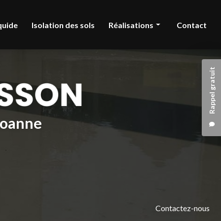
quide
Isolation des sols
Réalisations
Contact
Chape liquide
Rappel gratuit
Isolation des sols
 Roanne
Contactez-nous