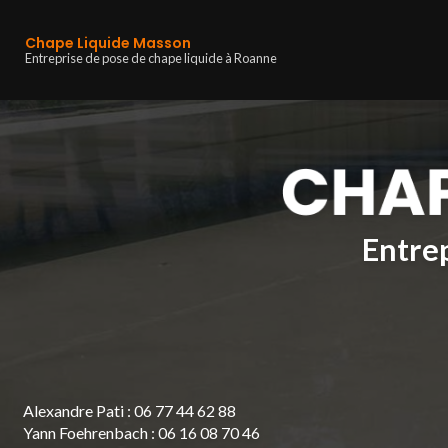
Navigation principa
Aller
au
Chape Liquide Masson
contenu
Entreprise de pose de chape liquide à Roanne
principal
Entrep
Alexandre Pati :
06 77 44 62 88
Yann Foehrenbach :
06 16 08 70 46