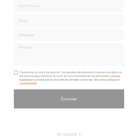
Nom Prénom
Email
Téléphone
Message
J'autorise ce site à conserver l'ensemble des données transmises dans ce
formulaire pour faciliter le suivi et le traitement de ma demande.
(Aucune
exploitation commerciale ne sera faite des données conservées. Voir notre
politique de
confidentialité
)
En savoir +