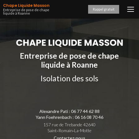
Aller
Chape Liquide Masson
au
Rappel gratuit
Entreprise de pose de chape
liquide à Roanne
contenu
principal
Entreprise de pose de chape
liquide à Roanne
Isolation des sols
Alexandre Pati :
06 77 44 62 88
Yann Foehrenbach :
06 16 08 70 46
157 rue de Trebande 42640
Saint‑Romain‑La-Motte
Contactez-nous