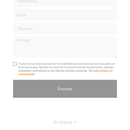
Email
Téléphone
Message
J'autorise ce site à conserver l'ensemble des données transmises dans ce
formulaire pour faciliter le suivi et le traitement de ma demande.
(Aucune
exploitation commerciale ne sera faite des données conservées. Voir notre
politique de
confidentialité
)
En savoir +