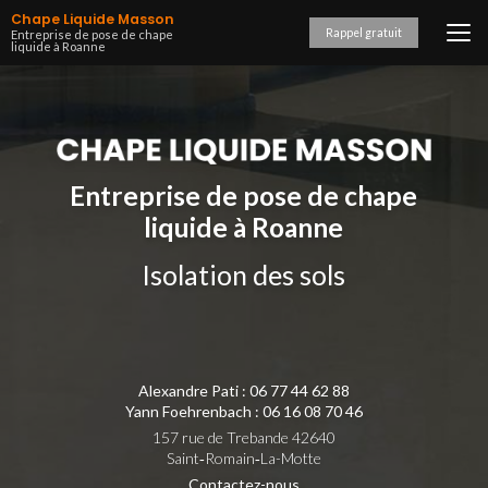
Aller
Chape Liquide Masson
au
Rappel gratuit
Entreprise de pose de chape
liquide à Roanne
contenu
principal
Entreprise de pose de chape
liquide à Roanne
Isolation des sols
Alexandre Pati :
06 77 44 62 88
Yann Foehrenbach :
06 16 08 70 46
157 rue de Trebande 42640
Saint‑Romain‑La-Motte
Contactez-nous