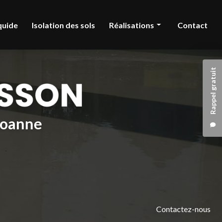
quide
Isolation des sols
Réalisations
Contact
Chape liquide
Rappel gratuit
Isolation des sols
 Roanne
Contactez-nous