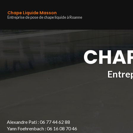
Navigation principa
Aller
au
Chape Liquide Masson
contenu
Entreprise de pose de chape liquide à Roanne
principal
Entrep
Alexandre Pati :
06 77 44 62 88
Yann Foehrenbach :
06 16 08 70 46