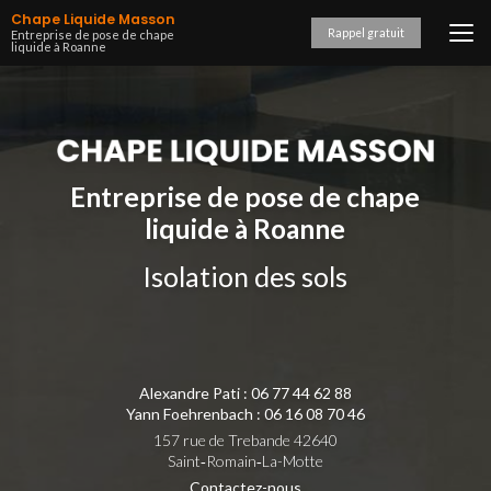
Aller
Chape Liquide Masson
au
Rappel gratuit
Entreprise de pose de chape
liquide à Roanne
contenu
principal
Entreprise de pose de chape
liquide à Roanne
Isolation des sols
Alexandre Pati :
06 77 44 62 88
Yann Foehrenbach :
06 16 08 70 46
157 rue de Trebande 42640
Saint‑Romain‑La-Motte
Contactez-nous