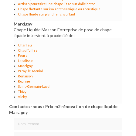
Artisan pour faire une chape lisse sur dalle béton
Chape flottante sur isolant thermique ou acoustique
Chape fluide sur plancher chauffant
Marcigny
Chape Liquide Masson Entreprise de pose de chape
liquide intervient à proximité de :
Charlieu
Chauffailles
Feurs
Lapalisse
Marcigny
Paray-le-Monial
Renaison
Roanne
Saint-Germain-Laval
Thizy
Vichy
Contactez-nous : Prix m2 rénovation de chape liquide
Marcigny
Nom Prénom
Email