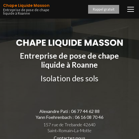
Aller
Chape Liquide Masson
au
Rappel gratuit
Entreprise de pose de chape
liquide à Roanne
contenu
principal
Entreprise de pose de chape
liquide à Roanne
Isolation des sols
Alexandre Pati :
06 77 44 62 88
Yann Foehrenbach :
06 16 08 70 46
157 rue de Trebande 42640
Saint‑Romain‑La-Motte
Contactez-nous