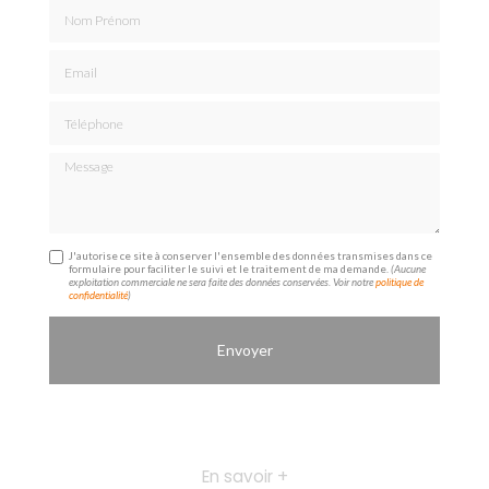
Nom Prénom
Email
Téléphone
Message
J'autorise ce site à conserver l'ensemble des données transmises dans ce
formulaire pour faciliter le suivi et le traitement de ma demande.
(Aucune
exploitation commerciale ne sera faite des données conservées. Voir notre
politique de
confidentialité
)
En savoir +