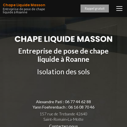
Aller
Chape Liquide Masson
au
Rappel gratuit
Entreprise de pose de chape
liquide à Roanne
contenu
principal
Entreprise de pose de chape
liquide à Roanne
Isolation des sols
Alexandre Pati :
06 77 44 62 88
Yann Foehrenbach :
06 16 08 70 46
157 rue de Trebande 42640
Saint‑Romain‑La-Motte
Contactez-nous