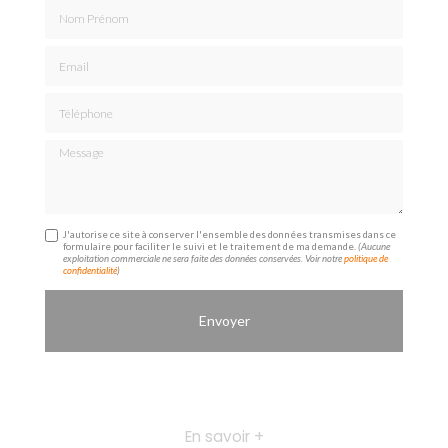
Nom Prénom
Email
Téléphone
Message
J'autorise ce site à conserver l'ensemble des données transmises dans ce
formulaire pour faciliter le suivi et le traitement de ma demande.
(Aucune
exploitation commerciale ne sera faite des données conservées. Voir notre
politique de
confidentialité
)
En savoir +