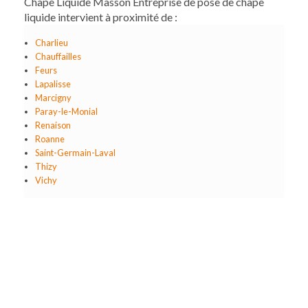
Chape Liquide Masson Entreprise de pose de chape
liquide intervient à proximité de :
Charlieu
Chauffailles
Feurs
Lapalisse
Marcigny
Paray-le-Monial
Renaison
Roanne
Saint-Germain-Laval
Thizy
Vichy