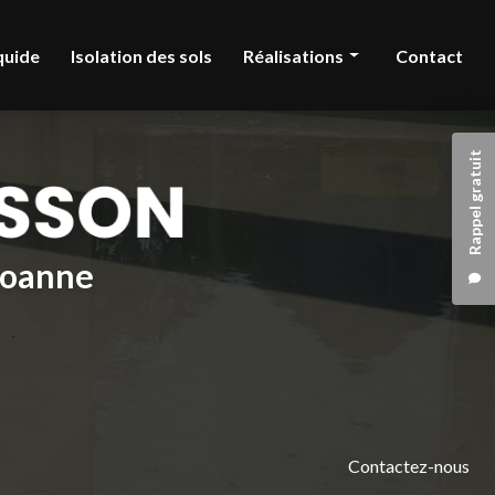
quide
Isolation des sols
Réalisations
Contact
Chape liquide
Rappel gratuit
Isolation des sols
 Roanne
Contactez-nous