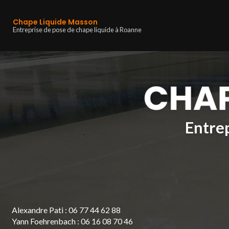
Navigation principa
Aller
au
Chape Liquide Masson
contenu
Entreprise de pose de chape liquide à Roanne
principal
Entrep
Alexandre Pati :
06 77 44 62 88
Yann Foehrenbach :
06 16 08 70 46