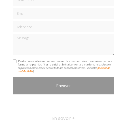
Email
Téléphone
Message
J'autorise ce site à conserver l'ensemble des données transmises dans ce
formulaire pour faciliter le suivi et le traitement de ma demande.
(Aucune
exploitation commerciale ne sera faite des données conservées. Voir notre
politique de
confidentialité
)
En savoir +