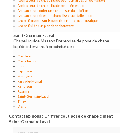
Applicateur de chape fluide pour construction de maison
Applicateur de chape fluide pour rénovation
Artisan pour couler une chape sur dalle béton
Artisan pour faire une chape lisse sur dalle béton
Chape flottante sur isolant thermique ou acoustique
Chape fluide sur plancher chauffant
Saint-Germain-Laval
Chape Liquide Masson Entreprise de pose de chape
liquide intervient à proximité de :
Charlieu
Chauffailles
Feurs
Lapalisse
Marcigny
Paray-le-Monial
Renaison
Roanne
Saint-Germain-Laval
Thizy
Vichy
Contactez-nous : Chiffrer coût pose de chape ciment
Saint-Germain-Laval
Nom Prénom