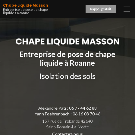
Aller
Chape Liquide Masson
au
Rappel gratuit
Entreprise de pose de chape
liquide à Roanne
contenu
principal
Entreprise de pose de chape
liquide à Roanne
Isolation des sols
Alexandre Pati :
06 77 44 62 88
Yann Foehrenbach :
06 16 08 70 46
157 rue de Trebande 42640
Saint‑Romain‑La-Motte
Contactez-nous