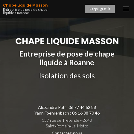
Aller
Chape Liquide Masson
au
Rappel gratuit
Entreprise de pose de chape
liquide à Roanne
contenu
principal
Entreprise de pose de chape
liquide à Roanne
Isolation des sols
Alexandre Pati :
06 77 44 62 88
Yann Foehrenbach :
06 16 08 70 46
157 rue de Trebande 42640
Saint‑Romain‑La-Motte
Contactez-nous