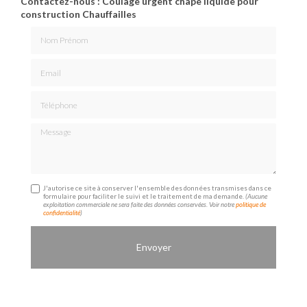
Contactez-nous : Coulage urgent chape liquide pour
construction Chauffailles
Nom Prénom
Email
Téléphone
Message
J'autorise ce site à conserver l'ensemble des données transmises dans ce
formulaire pour faciliter le suivi et le traitement de ma demande.
(Aucune
exploitation commerciale ne sera faite des données conservées. Voir notre
politique de
confidentialité
)