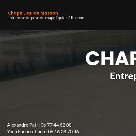
Navigation principa
Aller
au
Chape Liquide Masson
contenu
Entreprise de pose de chape liquide à Roanne
principal
Entrep
Alexandre Pati :
06 77 44 62 88
Yann Foehrenbach :
06 16 08 70 46