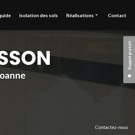
quide
Isolation des sols
Réalisations
Contact
Chape liquide
Rappel gratuit
Isolation des sols
 Roanne
Contactez-nous