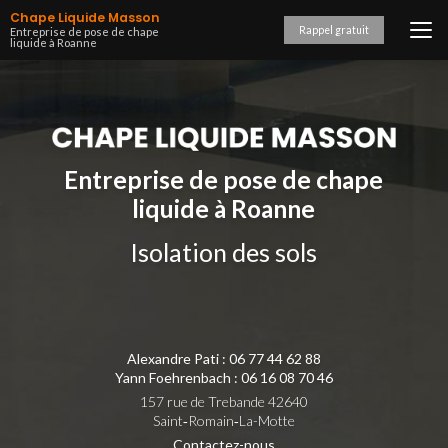
Aller
Chape Liquide Masson
au
Rappel gratuit
Entreprise de pose de chape
liquide à Roanne
contenu
principal
Entreprise de pose de chape
liquide à Roanne
Isolation des sols
Alexandre Pati :
06 77 44 62 88
Yann Foehrenbach :
06 16 08 70 46
157 rue de Trebande 42640
Saint‑Romain‑La-Motte
Contactez-nous