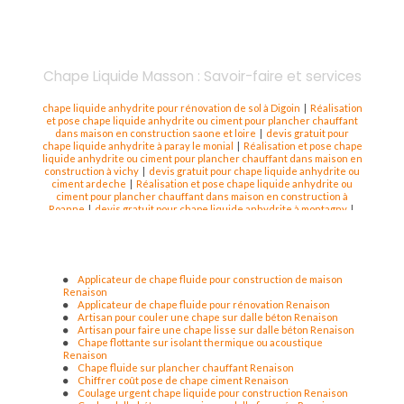
Chape Liquide Masson : Savoir-faire et services
chape liquide anhydrite pour rénovation de sol à Digoin
|
Réalisation
et pose chape liquide anhydrite ou ciment pour plancher chauffant
dans maison en construction saone et loire
|
devis gratuit pour
chape liquide anhydrite à paray le monial
|
Réalisation et pose chape
liquide anhydrite ou ciment pour plancher chauffant dans maison en
construction à vichy
|
devis gratuit pour chape liquide anhydrite ou
ciment ardeche
|
Réalisation et pose chape liquide anhydrite ou
ciment pour plancher chauffant dans maison en construction à
Roanne
|
devis gratuit pour chape liquide anhydrite à montagny
|
devis gratuit pour chape liquide anhydrite ou ciment a la clayette
|
Entreprise pour la pose de chape liquide sur système de plancher
chauffant sous carrelage à Roanne
|
Chape liquide sur plancher
chauffant à Roanne rénovation
|
devis gratuit pour chape liquide
anhydrite ou ciment montbrison
|
devis gratuit pour chape liquide
Applicateur de chape fluide pour construction de maison
anhydrite ou cient feurs
|
devis gratuit pour chape liquide anhydrite
Renaison
à dompierre sur besbre
|
Devis gratuit pour isolation de sol à Roanne
Applicateur de chape fluide pour rénovation Renaison
|
devis gratuit pour chape liquide anhydrite ou ciment a balbigny
|
Artisan pour couler une chape sur dalle béton Renaison
devis gratuit pour chape liquide anhydrite dans la nievre
|
Prix au m²
Artisan pour faire une chape lisse sur dalle béton Renaison
chape liquide rénovation de sol industriel proche de Roanne
|
devis
Chape flottante sur isolant thermique ou acoustique
de chape liquide mr masson à montagny
|
Devis pour chape liquide
Renaison
séchage rapide dans une maison vers Roanne
|
devis gratuit pour
Chape fluide sur plancher chauffant Renaison
chape liquide ciment à Roanne
|
devis gratuit pour chape liquide
Chiffrer coût pose de chape ciment Renaison
anhydrite à st germain laval
|
Devis gratuit pour isolation de sol à
Coulage urgent chape liquide pour construction Renaison
Paray le Monial
|
devis gratuit pour chape liquide anhydrite à