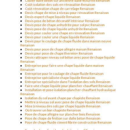
Couler dalle béton sur ancienne dalle fissurée Renaison
lapalisse
|
devis gratuit pour chape liquide anhydrite à tarare
|
Coût isolation des sols en rénovation Renaison
devis gratuit pour chape liquide anhydrite à Vichy
|
devis gratuit
Coût rénovation chape de carrelage Renaison
pour chape liquide anhydrite ou ciment annonay
|
devis gratuit pour
Devis chape de mise à niveau pour rénovation Renaison
chape liquide anhydrite à Roanne
|
devis gratuit pour chape liquide
Devis expert chape liquide Renaison
anhydrite à decize
|
chape liquide anhydrite pour maison neuve à
Devis pose de béton décoratif intérieur Renaison
Feurs
|
devis gratuit pour chape liquide anhydrite à bourg de thisy
|
Devis pose de chape anhydrite pour sol pvc Renaison
Pose de chape liquide avec isolant de sol sur ancien sol dans maison
Devis pose de chape liquide anhydrite Renaison
en rénovation à Amplepuis
|
Chape liquide Thermio + sur plancher
Devis pour couler une chape en rénovation Renaison
chauffant hydraulique en Saone et Loire
|
Réalisation et pose chape
Devis pour couler une chape liquide Renaison
liquide anhydrite ou ciment pour plancher chauffant dans maison en
Devis pour le coulage de chape fluide dans maison neuve
construction à nontagny
Renaison
Devis pour pose de chape allégée maison Renaison
Devis pour pose de chape thermio+ Renaison
Devis rattraper niveau sol béton avec pose de chape liquide
Renaison
Entreprise pour faire une chape liquide dans maison
Renaison
Entreprise pour le coulage de chape fluide Renaison
Entreprise spécialisée chape liquide Renaison
Entreprise spécialisée dans l'isolation des sols Renaison
Faire une chape liquide pour plancher chauffant Renaison
Installation et pose isolation plancher chauffant hydraulique
Renaison
Isolation du sol avant chape par chapiste Renaison
Mettre à niveau sol avec pose de chape liquide Renaison
Mise à niveau des sols par chape liquide Renaison
Où trouver un bon chapiste Renaison
Pose de chape allégée sur plancher bois Renaison
Pose de chape de finition sur dalle béton Renaison
Pose de chape fluide ciment fibrée construction Renaison