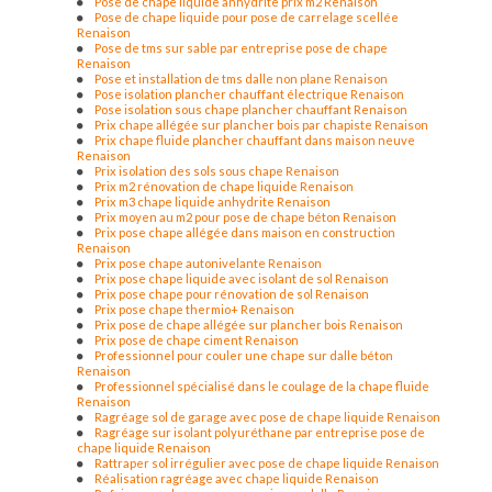
Pose de chape liquide anhydrite prix m2 Renaison
Pose de chape liquide pour pose de carrelage scellée
Renaison
Pose de tms sur sable par entreprise pose de chape
Renaison
Pose et installation de tms dalle non plane Renaison
Pose isolation plancher chauffant électrique Renaison
Pose isolation sous chape plancher chauffant Renaison
Prix chape allégée sur plancher bois par chapiste Renaison
Prix chape fluide plancher chauffant dans maison neuve
Renaison
Prix isolation des sols sous chape Renaison
Prix m2 rénovation de chape liquide Renaison
Prix m3 chape liquide anhydrite Renaison
Prix moyen au m2 pour pose de chape béton Renaison
Prix pose chape allégée dans maison en construction
Renaison
Prix pose chape autonivelante Renaison
Prix pose chape liquide avec isolant de sol Renaison
Prix pose chape pour rénovation de sol Renaison
Prix pose chape thermio+ Renaison
Prix pose de chape allégée sur plancher bois Renaison
Prix pose de chape ciment Renaison
Professionnel pour couler une chape sur dalle béton
Renaison
Professionnel spécialisé dans le coulage de la chape fluide
Renaison
Ragréage sol de garage avec pose de chape liquide Renaison
Ragréage sur isolant polyuréthane par entreprise pose de
chape liquide Renaison
Rattraper sol irrégulier avec pose de chape liquide Renaison
Réalisation ragréage avec chape liquide Renaison