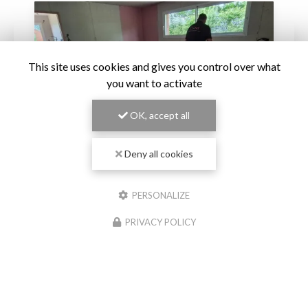
This site uses cookies and gives you control over what
you want to activate
OK, accept all
Deny all cookies
04/06/2026
PERSONALIZE
Nouvelle réalisation chape liqui
de
anhydrite à Paray-le-Monial
PRIVACY POLICY
Chape Liquide Masson
, spécialiste de la
pose de
nChez
chape liquide
et de l'
isolation des sols
, est fier
noncer
d'annoncer une nouvelle réalisation à Paray-le-…
mune
Toute l'actualité