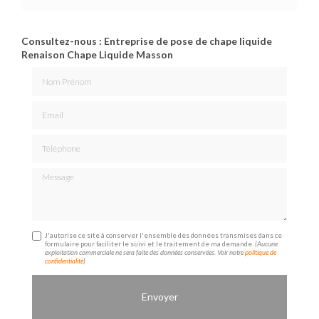
Consultez-nous : Entreprise de pose de chape liquide
Renaison Chape Liquide Masson
Nom Prénom
Email
Téléphone
Message
J'autorise ce site à conserver l'ensemble des données transmises dans ce
formulaire pour faciliter le suivi et le traitement de ma demande.
(Aucune
exploitation commerciale ne sera faite des données conservées. Voir notre
politique de
confidentialité
)