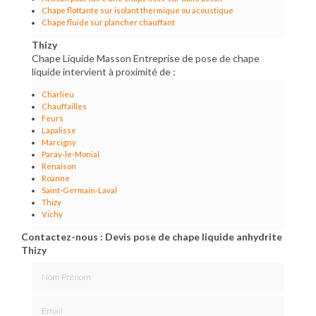
Chape flottante sur isolant thermique ou acoustique
Chape fluide sur plancher chauffant
Thizy
Chape Liquide Masson Entreprise de pose de chape
liquide intervient à proximité de :
Charlieu
Chauffailles
Feurs
Lapalisse
Marcigny
Paray-le-Monial
Renaison
Roanne
Saint-Germain-Laval
Thizy
Vichy
Contactez-nous : Devis pose de chape liquide anhydrite
Thizy
Nom Prénom
Email