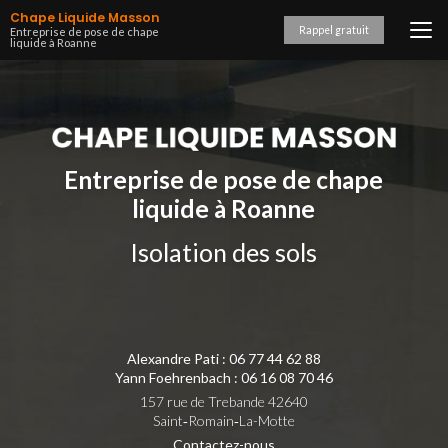
Aller
Chape Liquide Masson
au
Rappel gratuit
Entreprise de pose de chape
liquide à Roanne
contenu
principal
Entreprise de pose de chape
liquide à Roanne
Isolation des sols
Alexandre Pati :
06 77 44 62 88
Yann Foehrenbach :
06 16 08 70 46
157 rue de Trebande 42640
Saint‑Romain‑La-Motte
Contactez-nous