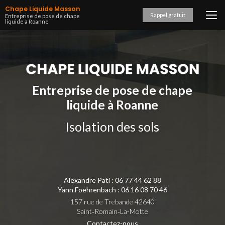
Aller
Chape Liquide Masson
au
Rappel gratuit
Entreprise de pose de chape
liquide à Roanne
contenu
principal
Entreprise de pose de chape
liquide à Roanne
Isolation des sols
Alexandre Pati :
06 77 44 62 88
Yann Foehrenbach :
06 16 08 70 46
157 rue de Trebande 42640
Saint‑Romain‑La-Motte
Contactez-nous