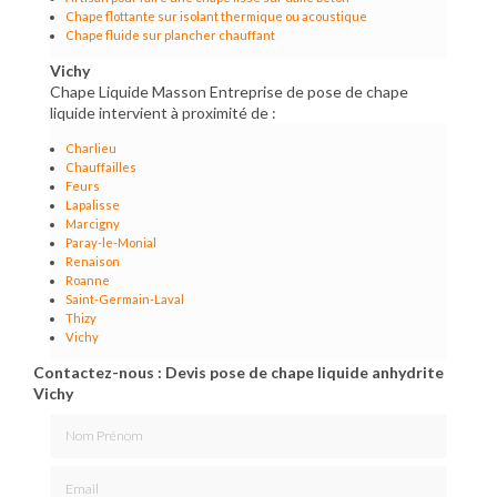
Chape flottante sur isolant thermique ou acoustique
Chape fluide sur plancher chauffant
Vichy
Chape Liquide Masson Entreprise de pose de chape
liquide intervient à proximité de :
Charlieu
Chauffailles
Feurs
Lapalisse
Marcigny
Paray-le-Monial
Renaison
Roanne
Saint-Germain-Laval
Thizy
Vichy
Contactez-nous : Devis pose de chape liquide anhydrite
Vichy
Nom Prénom
Email