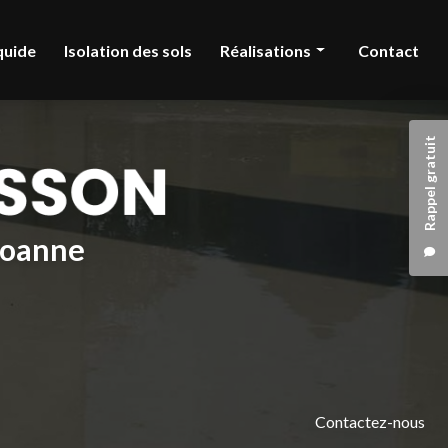
quide
Isolation des sols
Réalisations
Contact
Chape liquide
Rappel gratuit
Isolation des sols
 Roanne
Contactez-nous