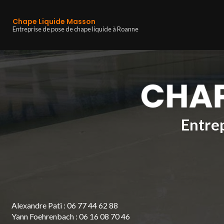
Navigation principa
Aller
au
Chape Liquide Masson
contenu
Entreprise de pose de chape liquide à Roanne
principal
Entrep
Alexandre Pati :
06 77 44 62 88
Yann Foehrenbach :
06 16 08 70 46