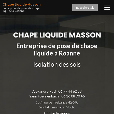
Aller
Chape Liquide Masson
au
Rappel gratuit
Entreprise de pose de chape
liquide à Roanne
contenu
principal
Entreprise de pose de chape
liquide à Roanne
Isolation des sols
Alexandre Pati :
06 77 44 62 88
Yann Foehrenbach :
06 16 08 70 46
157 rue de Trebande 42640
Saint‑Romain‑La-Motte
Contactez-nous