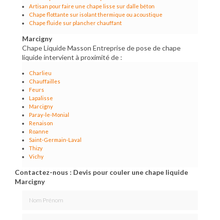
Artisan pour faire une chape lisse sur dalle béton
Chape flottante sur isolant thermique ou acoustique
Chape fluide sur plancher chauffant
Marcigny
Chape Liquide Masson Entreprise de pose de chape
liquide intervient à proximité de :
Charlieu
Chauffailles
Feurs
Lapalisse
Marcigny
Paray-le-Monial
Renaison
Roanne
Saint-Germain-Laval
Thizy
Vichy
Contactez-nous : Devis pour couler une chape liquide
Marcigny
Nom Prénom
Email