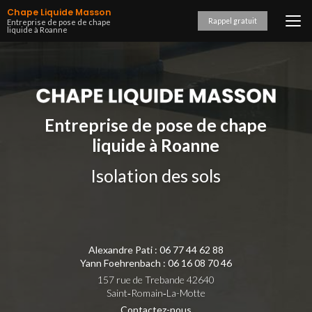
Aller
Chape Liquide Masson
au
Rappel gratuit
Entreprise de pose de chape
liquide à Roanne
contenu
principal
Entreprise de pose de chape
liquide à Roanne
Isolation des sols
Alexandre Pati :
06 77 44 62 88
Yann Foehrenbach :
06 16 08 70 46
157 rue de Trebande 42640
Saint‑Romain‑La-Motte
Contactez-nous