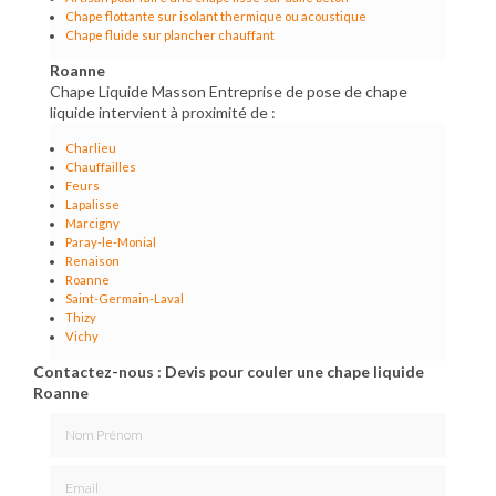
Chape flottante sur isolant thermique ou acoustique
Chape fluide sur plancher chauffant
Roanne
Chape Liquide Masson Entreprise de pose de chape
liquide intervient à proximité de :
Charlieu
Chauffailles
Feurs
Lapalisse
Marcigny
Paray-le-Monial
Renaison
Roanne
Saint-Germain-Laval
Thizy
Vichy
Contactez-nous : Devis pour couler une chape liquide
Roanne
Nom Prénom
Email