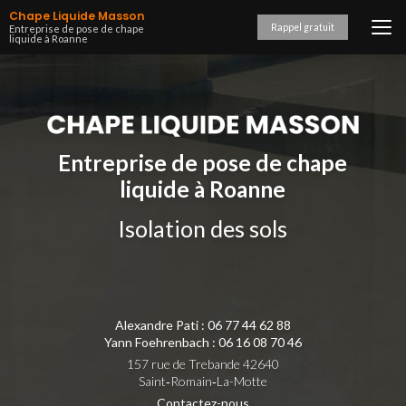
Aller
Chape Liquide Masson
au
Rappel gratuit
Entreprise de pose de chape
liquide à Roanne
contenu
principal
Entreprise de pose de chape
liquide à Roanne
Isolation des sols
Alexandre Pati :
06 77 44 62 88
Yann Foehrenbach :
06 16 08 70 46
157 rue de Trebande 42640
Saint‑Romain‑La-Motte
Contactez-nous