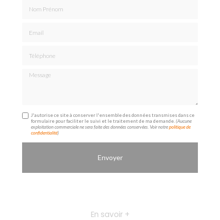
Nom Prénom
Email
Téléphone
Message
J'autorise ce site à conserver l'ensemble des données transmises dans ce
formulaire pour faciliter le suivi et le traitement de ma demande.
(Aucune
exploitation commerciale ne sera faite des données conservées. Voir notre
politique de
confidentialité
)
En savoir +