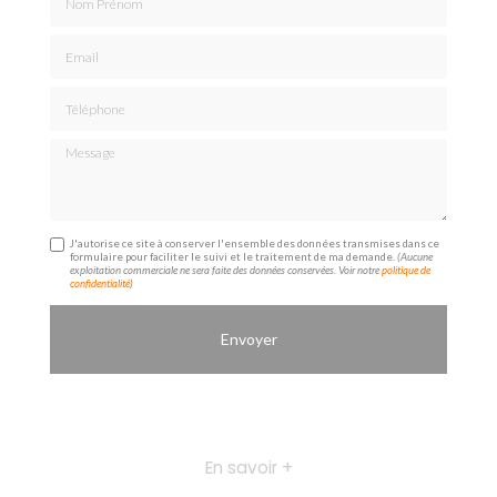
Email
Téléphone
Message
J'autorise ce site à conserver l'ensemble des données transmises dans ce
formulaire pour faciliter le suivi et le traitement de ma demande.
(Aucune
exploitation commerciale ne sera faite des données conservées. Voir notre
politique de
confidentialité
)
En savoir +