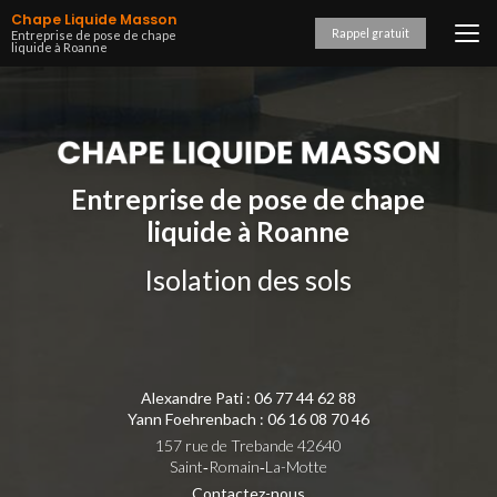
Aller
Chape Liquide Masson
au
Rappel gratuit
Entreprise de pose de chape
liquide à Roanne
contenu
principal
Entreprise de pose de chape
liquide à Roanne
Isolation des sols
Alexandre Pati :
06 77 44 62 88
Yann Foehrenbach :
06 16 08 70 46
157 rue de Trebande 42640
Saint‑Romain‑La-Motte
Contactez-nous