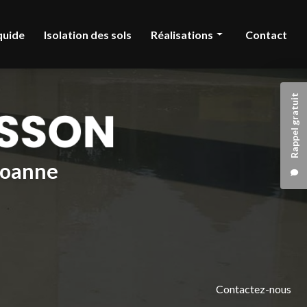
quide
Isolation des sols
Réalisations
Contact
Chape liquide
Rappel gratuit
Isolation des sols
 Roanne
Contactez-nous