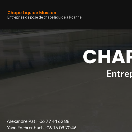
Navigation principa
Aller
au
Chape Liquide Masson
contenu
Entreprise de pose de chape liquide à Roanne
principal
Entrep
Alexandre Pati :
06 77 44 62 88
Yann Foehrenbach :
06 16 08 70 46