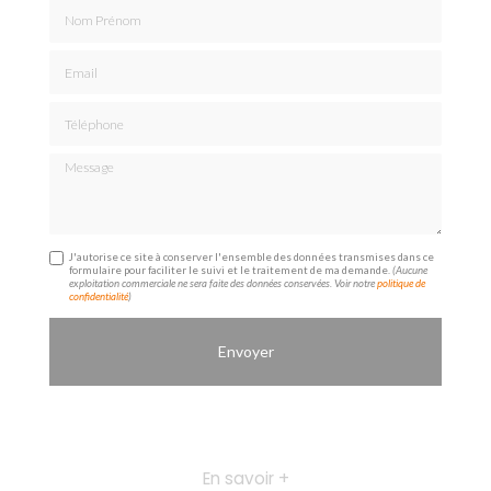
Nom Prénom
Email
Téléphone
Message
J'autorise ce site à conserver l'ensemble des données transmises dans ce
formulaire pour faciliter le suivi et le traitement de ma demande.
(Aucune
exploitation commerciale ne sera faite des données conservées. Voir notre
politique de
confidentialité
)
En savoir +