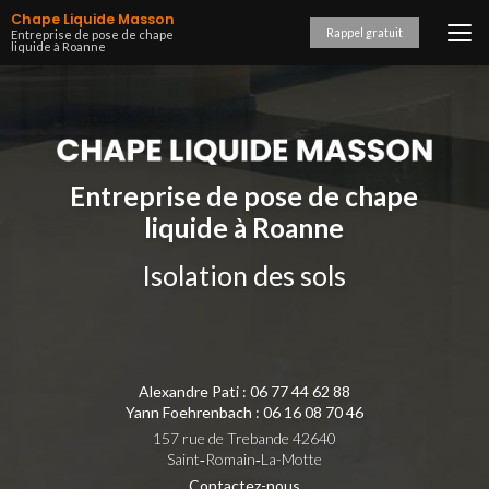
Aller
Chape Liquide Masson
au
Rappel gratuit
Entreprise de pose de chape
liquide à Roanne
contenu
principal
Entreprise de pose de chape
liquide à Roanne
Isolation des sols
Alexandre Pati :
06 77 44 62 88
Yann Foehrenbach :
06 16 08 70 46
157 rue de Trebande 42640
Saint‑Romain‑La-Motte
Contactez-nous