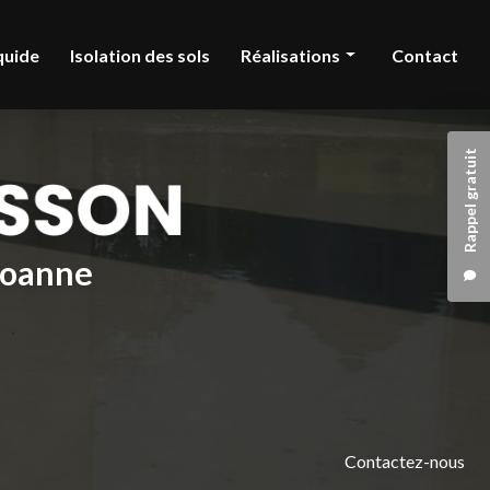
quide
Isolation des sols
Réalisations
Contact
Chape liquide
Rappel gratuit
Isolation des sols
 Roanne
Contactez-nous