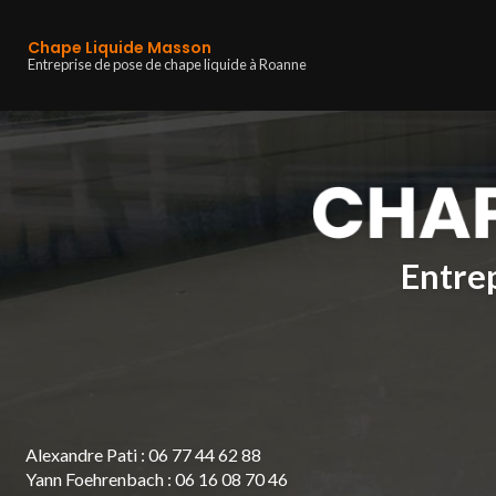
Navigation principa
Aller
au
Chape Liquide Masson
contenu
Entreprise de pose de chape liquide à Roanne
principal
Entrep
Alexandre Pati :
06 77 44 62 88
Yann Foehrenbach :
06 16 08 70 46