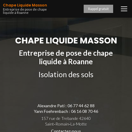
Aller
Chape Liquide Masson
au
Rappel gratuit
Entreprise de pose de chape
liquide à Roanne
contenu
principal
Entreprise de pose de chape
liquide à Roanne
Isolation des sols
Alexandre Pati :
06 77 44 62 88
Yann Foehrenbach :
06 16 08 70 46
157 rue de Trebande 42640
Saint‑Romain‑La-Motte
Contactez-nous