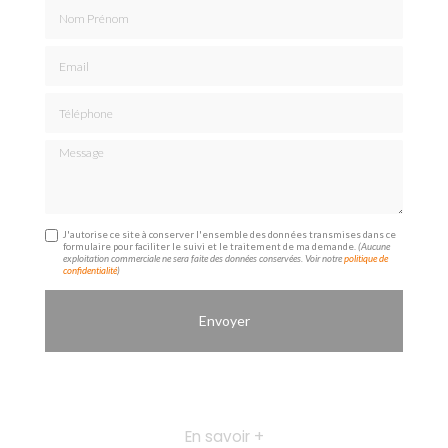
Nom Prénom
Email
Téléphone
Message
J'autorise ce site à conserver l'ensemble des données transmises dans ce
formulaire pour faciliter le suivi et le traitement de ma demande.
(Aucune
exploitation commerciale ne sera faite des données conservées. Voir notre
politique de
confidentialité
)
En savoir +