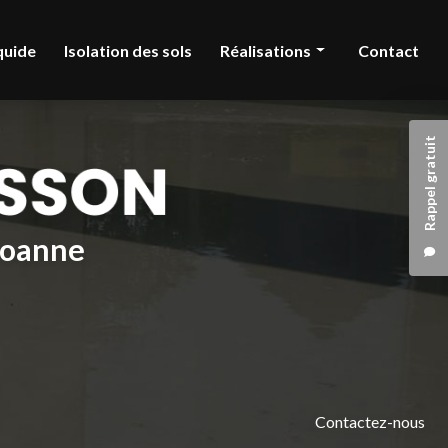
quide
Isolation des sols
Réalisations
Contact
Chape liquide
Rappel gratuit
Isolation des sols
 Roanne
Contactez-nous