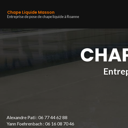
Navigation principa
Aller
au
Chape Liquide Masson
contenu
Entreprise de pose de chape liquide à Roanne
principal
Entrep
Alexandre Pati :
06 77 44 62 88
Yann Foehrenbach :
06 16 08 70 46