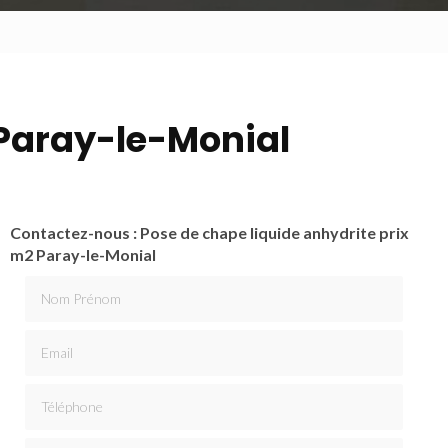
 Paray-le-Monial
Contactez-nous : Pose de chape liquide anhydrite prix
m2 Paray-le-Monial
Nom Prénom
Email
Téléphone
Message