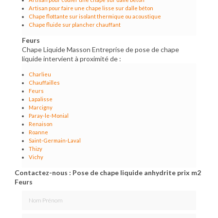
Artisan pour faire une chape lisse sur dalle béton
Chape flottante sur isolant thermique ou acoustique
Chape fluide sur plancher chauffant
Feurs
Chape Liquide Masson Entreprise de pose de chape
liquide intervient à proximité de :
Charlieu
Chauffailles
Feurs
Lapalisse
Marcigny
Paray-le-Monial
Renaison
Roanne
Saint-Germain-Laval
Thizy
Vichy
Contactez-nous : Pose de chape liquide anhydrite prix m2
Feurs
Nom Prénom
Email