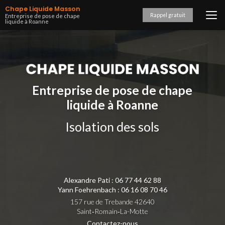
Aller
Chape Liquide Masson
au
Rappel gratuit
Entreprise de pose de chape
liquide à Roanne
contenu
principal
Entreprise de pose de chape
liquide à Roanne
Isolation des sols
Alexandre Pati :
06 77 44 62 88
Yann Foehrenbach :
06 16 08 70 46
157 rue de Trebande 42640
Saint‑Romain‑La-Motte
Contactez-nous