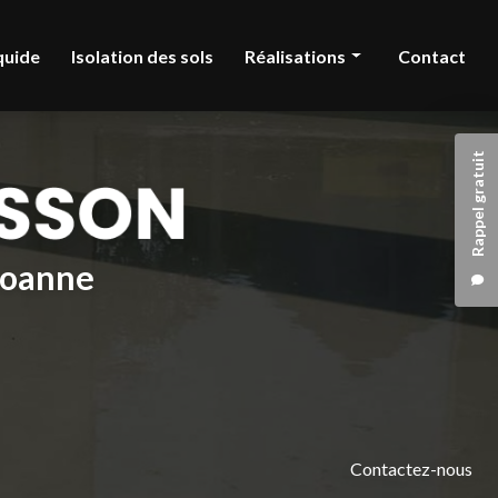
quide
Isolation des sols
Réalisations
Contact
Chape liquide
Rappel gratuit
Isolation des sols
 Roanne
Contactez-nous