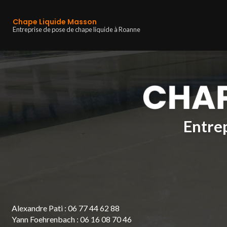
Navigation principa
Aller
au
Chape Liquide Masson
contenu
Entreprise de pose de chape liquide à Roanne
principal
Entrep
Alexandre Pati :
06 77 44 62 88
Yann Foehrenbach :
06 16 08 70 46