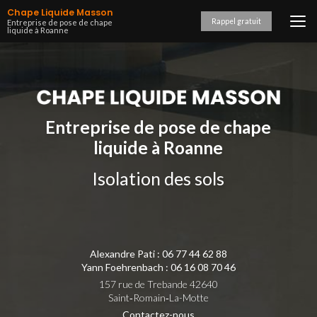
Aller
Chape Liquide Masson
au
Rappel gratuit
Entreprise de pose de chape
liquide à Roanne
contenu
principal
Entreprise de pose de chape
liquide à Roanne
Isolation des sols
Alexandre Pati :
06 77 44 62 88
Yann Foehrenbach :
06 16 08 70 46
157 rue de Trebande 42640
Saint‑Romain‑La-Motte
Contactez-nous