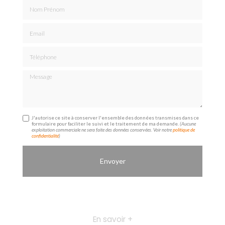
Nom Prénom
Email
Téléphone
Message
J'autorise ce site à conserver l'ensemble des données transmises dans ce
formulaire pour faciliter le suivi et le traitement de ma demande.
(Aucune
exploitation commerciale ne sera faite des données conservées. Voir notre
politique de
confidentialité
)
En savoir +