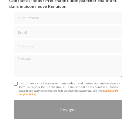
Contactez-nous : Prix chape fluide plancher chauffant
dans maison neuve Renaison
Nom Prénom
Email
Téléphone
Message
J'autorise ce site à conserver l'ensemble des données transmises dans ce
formulaire pour faciliter le suivi et le traitement de ma demande.
(Aucune
exploitation commerciale ne sera faite des données conservées. Voir notre
politique de
confidentialité
)