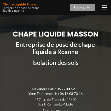
Aller
Chape Liquide Masson
au
Rappel gratuit
Entreprise de pose de chape
liquide à Roanne
contenu
principal
Entreprise de pose de chape
liquide à Roanne
Isolation des sols
Alexandre Pati :
06 77 44 62 88
Yann Foehrenbach :
06 16 08 70 46
157 rue de Trebande 42640
Saint‑Romain‑La-Motte
Contactez-nous